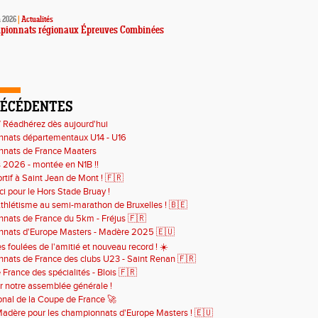
n 2026
|
Actualités
pionnats régionaux Épreuves Combinées
RÉCÉDENTES
 Réadhérez dès aujourd'hui
nats départementaux U14 - U16
nats de France Maaters
s 2026 - montée en N1B !!
rtif à Saint Jean de Mont ! 🇫🇷
i pour le Hors Stade Bruay !
Athlétisme au semi-marathon de Bruxelles ! 🇧🇪
nats de France du 5km - Fréjus 🇫🇷
nats d'Europe Masters - Madère 2025 🇪🇺
s foulées de l'amitié et nouveau record ! ☀️
nats de France des clubs U23 - Saint Renan 🇫🇷
France des spécialités - Blois 🇫🇷
r notre assemblée générale !
onal de la Coupe de France 🚀
adère pour les championnats d'Europe Masters ! 🇪🇺