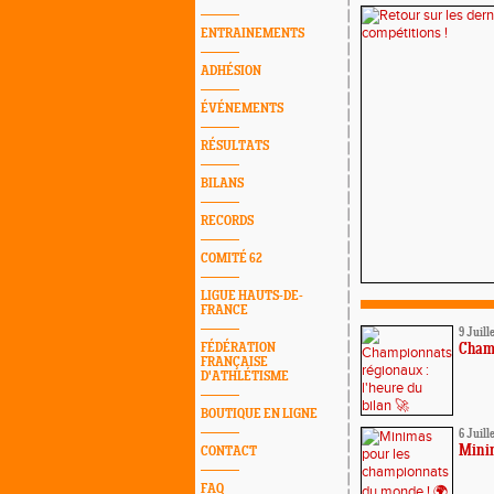
ENTRAINEMENTS
ADHÉSION
ÉVÉNEMENTS
RÉSULTATS
BILANS
RECORDS
COMITÉ 62
LIGUE HAUTS-DE-
FRANCE
9 Juill
FÉDÉRATION
Champ
FRANÇAISE
D'ATHLÉTISME
BOUTIQUE EN LIGNE
6 Juill
Minim
CONTACT
FAQ