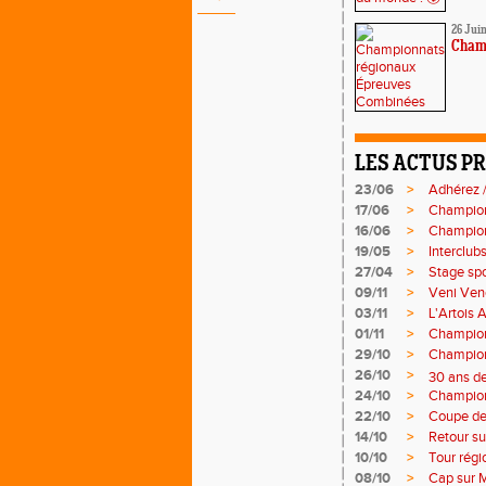
26 Jui
Cham
LES ACTUS P
23/06
>
Adhérez /
17/06
>
Champion
16/06
>
Champion
19/05
>
Interclub
27/04
>
Stage spo
09/11
>
Veni Venc
03/11
>
L'Artois 
01/11
>
Champion
29/10
>
Champion
26/10
>
30 ans de
24/10
>
Champion
22/10
>
Coupe de 
14/10
>
Retour su
10/10
>
Tour régi
08/10
>
Cap sur M