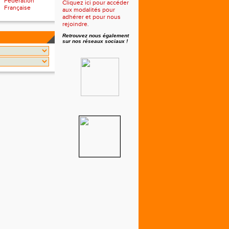
Fédération
Cliquez ici pour accéder
Française
aux modalités pour
adhérer et pour nous
rejoindre
.
Retrouvez nous également
sur nos réseaux sociaux !