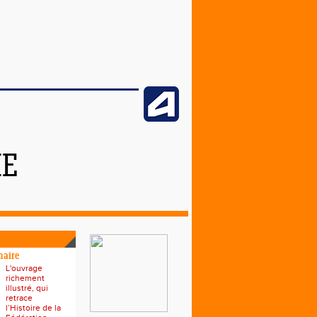
ME
naire
L'ouvrage
richement
illustré, qui
retrace
l’Histoire de la