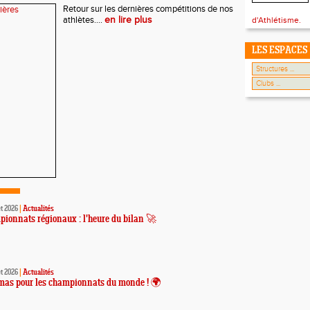
Retour sur les dernières compétitions de nos
athlètes....
en lire plus
d'Athlétisme.
LES ESPACES
et 2026
|
Actualités
ionnats régionaux : l'heure du bilan 🚀
et 2026
|
Actualités
as pour les championnats du monde ! 🌍