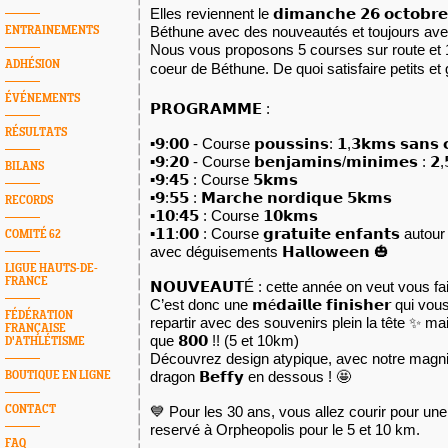
Béthune
 avec des nouveautés et toujours avec l
ENTRAINEMENTS
Nous vous proposons 5 courses sur route et 
ADHÉSION
coeur de Béthune. De quoi satisfaire petits et 
ÉVÉNEMENTS
𝗣𝗥𝗢𝗚𝗥𝗔𝗠𝗠𝗘 :
RÉSULTATS
▪️𝟵:𝟬𝟬 - Course 𝗽𝗼𝘂𝘀𝘀𝗶𝗻𝘀: 𝟭,𝟯𝗸𝗺𝘀 𝘀𝗮𝗻𝘀 
▪️𝟵:𝟮𝟬 - Course 𝗯𝗲𝗻𝗷𝗮𝗺𝗶𝗻𝘀/𝗺𝗶𝗻𝗶𝗺𝗲𝘀 : 𝟮,
BILANS
▪️𝟵:𝟰𝟱 : Course 𝟱𝗸𝗺𝘀
▪️𝟵:𝟱𝟱 : 𝗠𝗮𝗿𝗰𝗵𝗲 𝗻𝗼𝗿𝗱𝗶𝗾𝘂𝗲 𝟱𝗸𝗺𝘀
RECORDS
▪️𝟭𝟬:𝟰𝟱 : Course 𝟭𝟬𝗸𝗺𝘀 
▪️𝟭𝟭:𝟬𝟬 : Course 𝗴𝗿𝗮𝘁𝘂𝗶𝘁𝗲 𝗲𝗻𝗳𝗮𝗻𝘁𝘀 autour 𝗱
COMITÉ 62
avec déguisements 𝗛𝗮𝗹𝗹𝗼𝘄𝗲𝗲𝗻 🎃
LIGUE HAUTS-DE-
FRANCE
𝗡𝗢𝗨𝗩𝗘𝗔𝗨𝗧É : cette année on veut vous fair
C’est donc une 𝗺é𝗱𝗮𝗶𝗹𝗹𝗲 𝗳𝗶𝗻𝗶𝘀𝗵𝗲𝗿 qui vo
FÉDÉRATION
repartir avec des souvenirs plein la tête ✨ mais
FRANÇAISE
que 𝟴𝟬𝟬 !! (5 et 10km) 
D'ATHLÉTISME
Découvrez design atypique, avec notre magnifique
dragon 𝗕𝗲𝗳𝗳𝘆 en dessous ! 🤩
BOUTIQUE EN LIGNE
CONTACT
💙 Pour les 30 ans, vous allez courir pour une 𝗯𝗼
reservé à Orpheopolis pour le 5 et 10 km.
FAQ