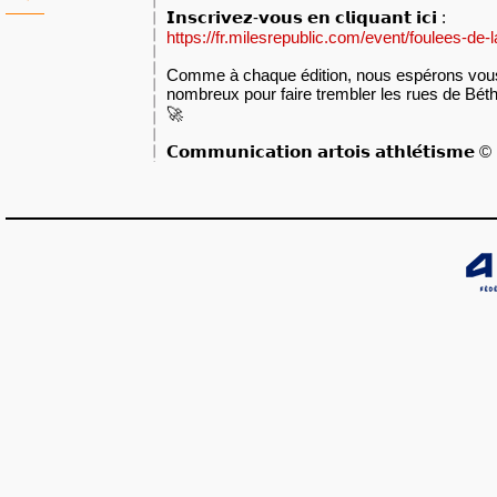
𝗜𝗻𝘀𝗰𝗿𝗶𝘃𝗲𝘇-𝘃𝗼𝘂𝘀 𝗲𝗻 𝗰𝗹𝗶𝗾𝘂𝗮𝗻𝘁 𝗶𝗰𝗶 : 
https://fr.milesrepublic.com/event/foulees-de-
Comme à chaque édition, nous espérons vous
nombreux pour faire trembler les rues de Béthune. 
🚀
𝗖𝗼𝗺𝗺𝘂𝗻𝗶𝗰𝗮𝘁𝗶𝗼𝗻 𝗮𝗿𝘁𝗼𝗶𝘀 𝗮𝘁𝗵𝗹𝗲́𝘁𝗶𝘀𝗺𝗲 ©️